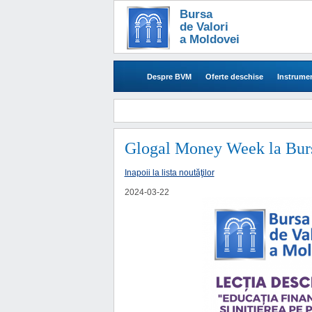
Bursa
de Valori
a Moldovei
Despre BVM
Oferte deschise
Instrumen
Glogal Money Week la Burs
Inapoii la lista noutăţilor
2024-03-22