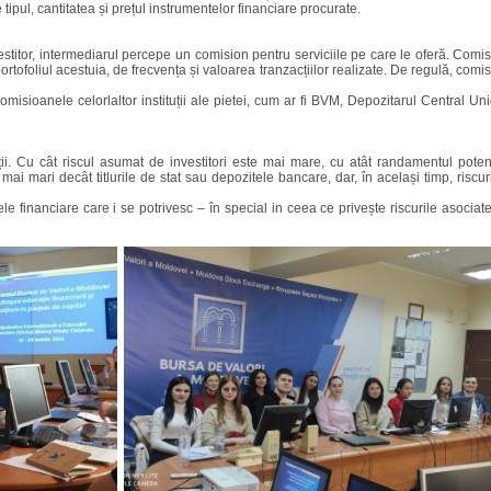
ipul, cantitatea și prețul instrumentelor financiare procurate.
estitor, intermediarul percepe un comision pentru serviciile pe care le oferă. Comi
portofoliul acestuia, de frecvența și valoarea tranzacțiilor realizate. De regulă, com
omisioanele celorlaltor instituții ale pietei, cum ar fi BVM, Depozitarul Central U
iții. Cu cât riscul asumat de investitori este mai mare, cu atât randamentul pote
 mai mari decât titlurile de stat sau depozitele bancare, dar, în același timp, riscu
le financiare care i se potrivesc – în special in ceea ce privește riscurile asociate 