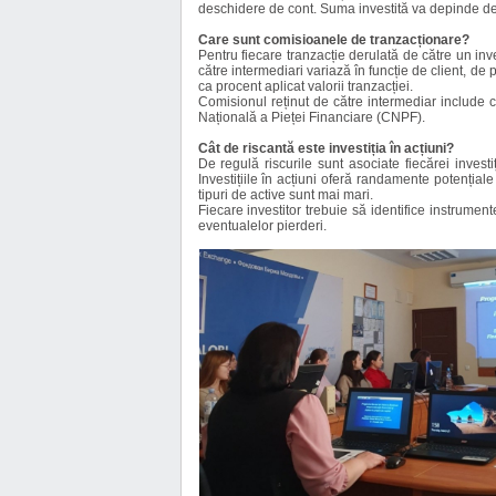
deschidere de cont. Suma investită va depinde de t
Care sunt comisioanele de tranzacționare?
Pentru fiecare tranzacție derulată de către un inv
către intermediari variază în funcție de client, de 
ca procent aplicat valorii tranzacției.
Comisionul reținut de către intermediar include c
Națională a Pieței Financiare (CNPF).
Cât de riscant
ă
este investiția în acțiuni?
De regulă riscurile sunt asociate fiecărei invest
Investițiile în acțiuni oferă randamente potențiale
tipuri de active sunt mai mari.
Fiecare investitor trebuie să identifice instrumente
eventualelor pierderi.