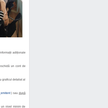
Informații adiționale
deschidă un cont de
 graficul detaliat al
_emitent
) sau
după
n un nivel minim de