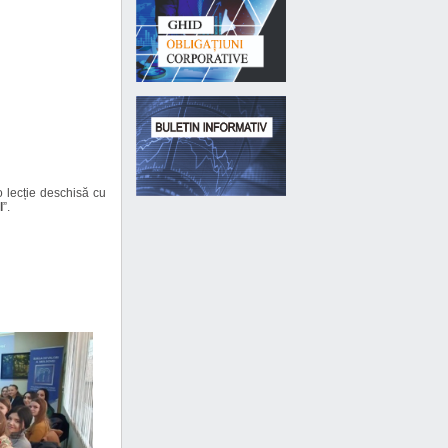
o lecție deschisă cu
l
”.