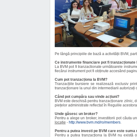
Pe lângă principiile de bază a activității BVM, parti
Ce instrumente financiare pot fi tranzacționate
La BVM pot fi tranzactionate următoarele instrum
fiecărui instrument pot fi obținute accesând pag
Cum pot tranzacționa la BVM?
Tranzacțiile bursiere se realizează exclusiv pri
tranzacționare la unul din intermediarii autorizaț
Când pot cumpăra sau vinde acțiuni?
BVM este deschisă pentru tranzacționare zilnic, de 
piețelor administrate reflectat în Regulile acestora
Unde găsesc un broker?
Pentru a alege un broker, investitorii pot căuta 
locație
-
http://www.bvm.md/ro/members
.
Pentru a putea investi pe BVM care este suma
Pentru a putea tranzacționa la BVM nu există o