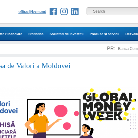
office@bvm.md
te Financiare
Statistica
Societati de Investitii
Produse şi servicii
Dezvalu
PR:
Banca Comerciala "
a de Valori a Moldovei