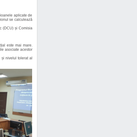
sioanele aplicate de
isionul se calculează
nic (DCU) și Comisia
nțial este mai mare.
rile asociate acestor
și nivelul tolerat al