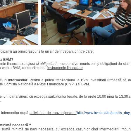
cipanții au primit răspuns la un șir de întrebări, printre care:
 la BVM?
ente financiare:
acțiuni și
obligațiuni
– corporative, municipal și obligațiuni de stat. 
ina web a BVM, compartimentul
instrumente financiare
.
ntr-un
intermediar
. Pentru a putea tranzacționa la BVM investitorii urmează să 
i de Comisia Națională a Pieței Financiare (CNPF) și BVM.
luni până vineri, cu excepția sărbătorilor legale, de la orele 10.00 pînă la 13.30 cu
.
un intermediar după
activitatea de tranzacționare (
http://www.bvm.md/ro/results_day
 minimă necesară ?
 sumă minimă de bani necesară, cu excepția cazurilor cînd intermediarii impu