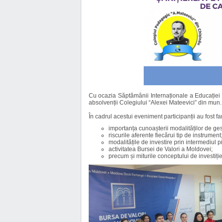
Cu ocazia Săptămânii Internaționale a Educației 
absolvenții Colegiului “Alexei Mateevici” din mun.
În cadrul acestui eveniment participanții au fost fam
importanța cunoașterii modalităților de ges
riscurile aferente fiecărui tip de instrument
modalitățile de investire prin intermediul pi
activitatea Bursei de Valori a Moldovei;
precum și miturile conceptului de investiți