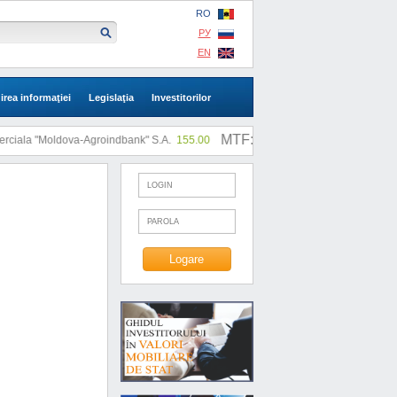
RO
РУ
EN
irea informaţiei
Legislaţia
Investitorilor
MTF: |
Moldova-Agroindbank" S.A.
155.00
SA "SLI"
0.73