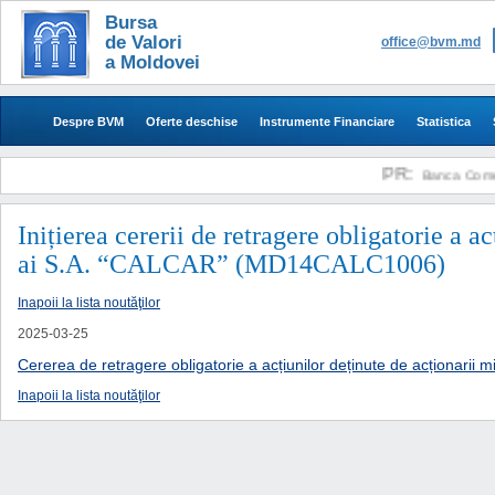
Bursa
de Valori
office@bvm.md
a Moldovei
Despre BVM
Oferte deschise
Instrumente Financiare
Statistica
PR:
Banca Comercia
​​​Inițierea cererii de retragere obligatorie a 
ai S.A. “CALCAR” (MD14CALC1006)
Inapoii la lista noutăţilor
2025-03-25
Cererea de retragere obligatorie a acțiunilor deținute de acționarii mi
Inapoii la lista noutăţilor