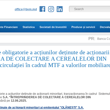
office@bvm.md
te Financiare
Statistica
Societati de Investitii
Produse şi servicii
Dezvalu
PR:
Banca Comer
ere obligatorie a acțiunilor deținute de acționari
REA DE COLECTARE A CEREALELOR DIN
culației în cadrul MTF a valorilor mobiliar
torie a acțiunilor deținute de acționarii minoritari, tranzacționarea în cadrul Sistemul
de
S.A. “ÎNTREPRINDEREA DE COLECTARE A CEREALELOR DIN
până pe
12.06.2025.
ținute de acționarii minoritari ai emitentului "OLĂNEȘTI" S.A.