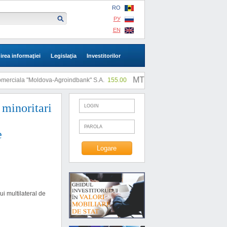
RO
РУ
EN
irea informaţiei
Legislaţia
Investitorilor
MTF: |
ciala "Moldova-Agroindbank" S.A.
155.00
SA "SLI"
0.73
i minoritari
e
ui multilateral de