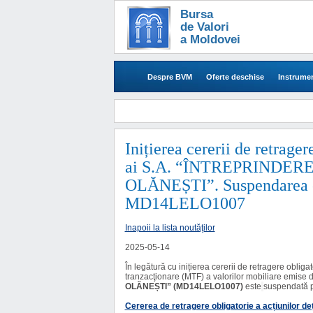
Bursa
de Valori
a Moldovei
Despre BVM
Oferte deschise
Instrumen
​​​Inițierea cererii de retrag
ai S.A. “ÎNTREPRINDE
OLĂNEȘTI”. Suspendarea cir
MD14LELO1007
Inapoii la lista noutăţilor
2025-05-14
În legătură cu inițierea cererii de retragere obliga
tranzacţionare (MTF) a valorilor mobiliare emise 
OLĂNEȘTI” (MD14LELO1007)
este
suspendată 
Cererea de retragere obligatorie a acțiunilor de