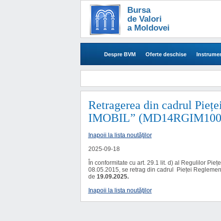
Bursa
de Valori
a Moldovei
Despre BVM
Oferte deschise
Instrumen
Retragerea din cadrul Pieț
IMOBIL” (MD14RGIM1006),
Inapoii la lista noutăţilor
2025-09-18
În conformitate cu art. 29.1 lit. d) al Regulilor Pi
08.05.2015, se retrag din cadrul Pieței Reglemen
de
19.09.2025.
Inapoii la lista noutăţilor