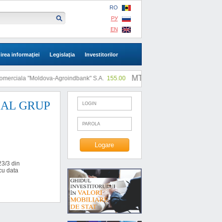
RO
РУ
EN
irea informaţiei
Legislaţia
Investitorilor
MTF: |
rciala "Moldova-Agroindbank" S.A.
155.00
SA "SLI"
0.73
“REAL GRUP
23/3 din
cu data