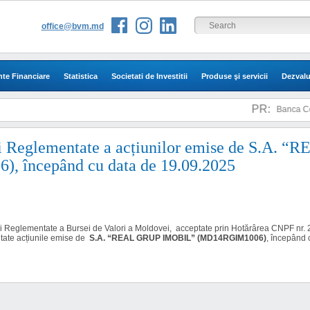
office@bvm.md
te Financiare
Statistica
Societati de Investitii
Produse şi servicii
Dezvalu
PR:
Banca Come
ei Reglementate a acțiunilor emise de S.A. 
 începând cu data de 19.09.2025
eței Reglementate a
Bursei de Valori a Moldovei
, acceptate prin Hotărârea CNPF nr. 
tate acțiunile emise de
S.A. “REAL GRUP IMOBIL” (MD14RGIM1006)
, începând 