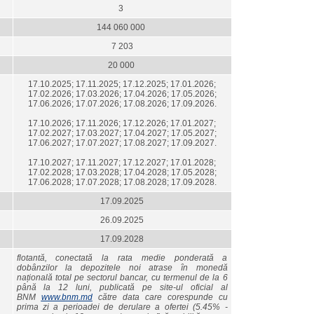
3
144 060 000
7 203
20 000
17.10.2025; 17.11.2025; 17.12.2025; 17.01.2026;
17.02.2026; 17.03.2026; 17.04.2026; 17.05.2026;
17.06.2026; 17.07.2026; 17.08.2026; 17.09.2026.
17.10.2026; 17.11.2026; 17.12.2026; 17.01.2027;
17.02.2027; 17.03.2027; 17.04.2027; 17.05.2027;
17.06.2027; 17.07.2027; 17.08.2027; 17.09.2027.
17.10.2027; 17.11.2027; 17.12.2027; 17.01.2028;
17.02.2028; 17.03.2028; 17.04.2028; 17.05.2028;
17.06.2028; 17.07.2028; 17.08.2028; 17.09.2028.
17.09.2025
26.09.2025
17.09.2028
flotantă, conectată la rata medie ponderată a
dobânzilor la depozitele noi atrase în monedă
națională total pe sectorul bancar, cu termenul de la 6
până la 12 luni, publicată pe site-ul oficial al
BNM
www.bnm.md
către data care corespunde cu
prima zi a perioadei de derulare a ofertei (5.45% -