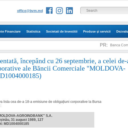
office@bvm.md
te Financiare
Statistica
Societati de Investitii
Produse şi servicii
Dezvalu
PR:
Banca Comerc
ntată, începând cu 26 septembrie, a celei de-
orporative ale Băncii Comerciale "MOLDOVA-
D1004000185)
va lista cea de-a 18-a
emisi
une de obligațiuni corporative la Bursa
i:
"MOLDOVA-AGROINDBANK" S.A.
ișinău, 31 august 1989, 127
IN: MD1004000185