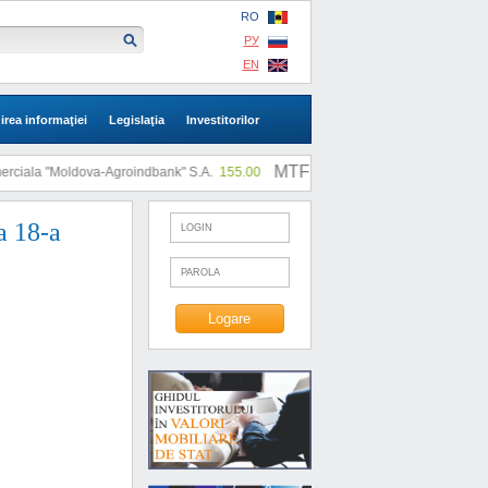
RO
РУ
EN
irea informaţiei
Legislaţia
Investitorilor
MTF: |
iala "Moldova-Agroindbank" S.A.
155.00
SA "SLI"
0.73
a 18-a