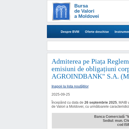
Bursa
de Valori
a Moldovei
Despre BVM
Oferte deschise
Instrumen
Admiterea pe Piața Regleme
emisiuni de obligațiuni c
AGROINDBANK" S.A. (M
Inapoii la lista noutăţilor
2025-09-25
Începând cu data de
26 septembrie 2025
, MAIB 
de Valori a Moldovei, cu următoarele caracteristic
Banca Comercială 
Sediul: mun. Ch
cod IS