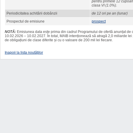
pentru primele 12 cupoane
clasa VI (1.0%).
Periodicitatea achitării dobânzii
de 12 ori pe an (lunar)
Prospectul de emisiune
prospect
NOTĂ:
Emisiunea data este prima din cadrul Programului de ofertă anunțat de 
10.02.2026 – 10.02.2027. În total, MAIB intenționează să atragă 2,0 miliarde lei 
de obligațiuni de clase diferite și cu o valoare de 200 mil lei fiecare.
Inapoii la lista noutăţilor