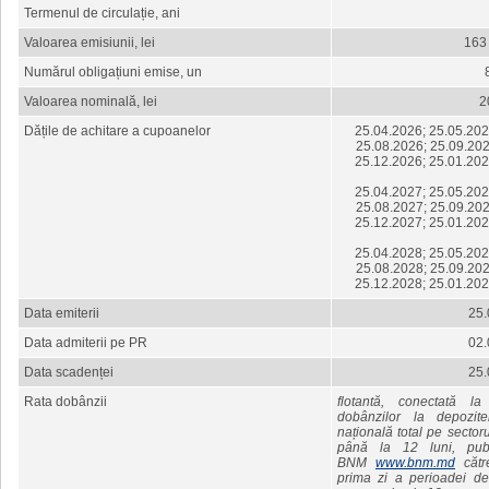
Termenul de circulație, ani
Valoarea emisiunii, lei
163
Numărul obligațiuni emise, un
Valoarea nominală, lei
2
Dățile de achitare a cupoanelor
25.04.2026; 25.05.202
25.08.2026; 25.09.202
25.12.2026; 25.01.202
25.04.2027; 25.05.202
25.08.2027; 25.09.202
25.12.2027; 25.01.202
25.04.2028; 25.05.202
25.08.2028; 25.09.202
25.12.2028; 25.01.202
Data emiterii
25.
Data admiterii pe PR
02.
Data scadenței
25.
Rata dobânzii
flotantă, conectată 
dobânzilor la depozi
națională total pe sector
până la 12 luni, publi
BNM
www.bnm.md
cătr
prima zi a perioadei de