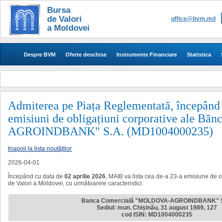
Bursa
de Valori
office@bvm.md
a Moldovei
Despre BVM
Oferte deschise
Instrumente Financiare
Statistica
Admiterea pe Piața Reglementată, începând c
emisiuni de obligațiuni corporative ale 
AGROINDBANK" S.A. (MD1004000235)
Inapoii la lista noutăţilor
2026-04-01
Începând cu data de
02 aprilie 2026
, MAIB va lista cea de-a 23-a
emisi
une de o
de Valori a Moldovei, cu următoarele caracteristici:
Banca Comercială "MOLDOVA-AGROINDBANK" S
Sediul: mun. Chișinău, 31 august 1989, 127
cod ISIN: MD1004000235