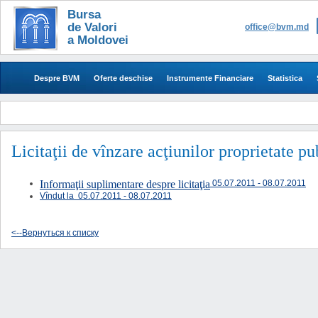
Bursa
de Valori
office@bvm.md
a Moldovei
Despre BVM
Oferte deschise
Instrumente Financiare
Statistica
Licitaţii de vînzare acţiunilor proprietate p
Informaţii suplimentare despre licitaţia
05.07.2011 - 08.07.2011
Vîndut la
05.07.2011 - 08.07.2011
<--Вернуться к списку