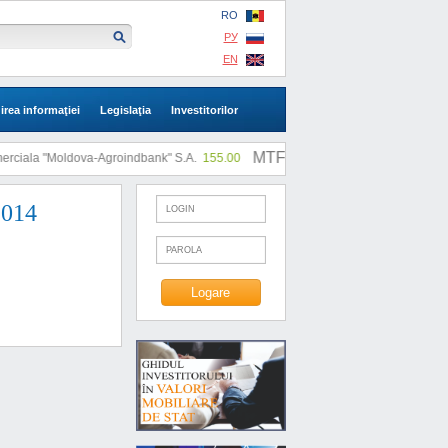
RO
РУ
EN
irea informaţiei
Legislaţia
Investitorilor
MTF: |
iala "Moldova-Agroindbank" S.A.
155.00
SA "SLI"
0.73
2014