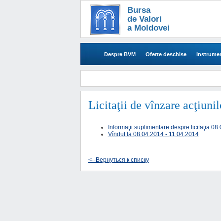
Bursa
de Valori
a Moldovei
Despre BVM
Oferte deschise
Instrumen
Licitaţii de vînzare acţiuni
Informaţii suplimentare despre licitaţia 0
Vîndut la 08.04.2014 - 11.04.2014
<--Вернуться к списку