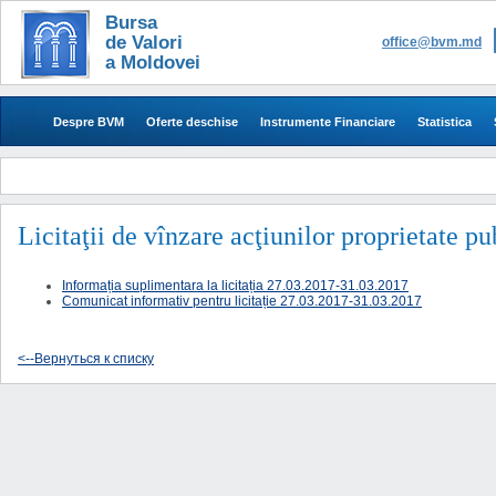
Bursa
de Valori
office@bvm.md
a Moldovei
Despre BVM
Oferte deschise
Instrumente Financiare
Statistica
Licitaţii de vînzare acţiunilor proprietate p
Informația suplimentara la licitația 27.03.2017-31.03.2017
Comunicat informativ pentru licitație 27.03.2017-31.03.2017
<--Вернуться к списку