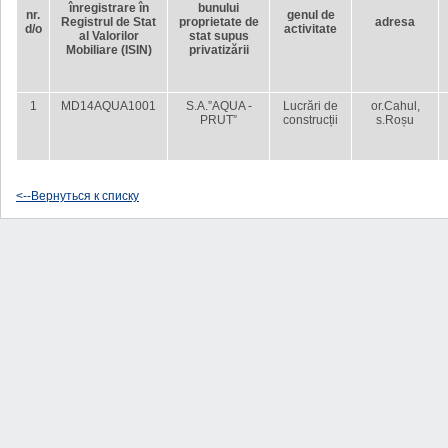
înregistrare în
bunului
nr.
genul de
Registrul de Stat
proprietate de
adresa
d/o
activitate
al Valorilor
stat supus
Mobiliare (ISIN)
privatizării
1
MD14AQUA1001
S.A.”AQUA -
Lucrări de
or.Cahul,
PRUT”
construcții
s.Roșu
<--Вернуться к списку