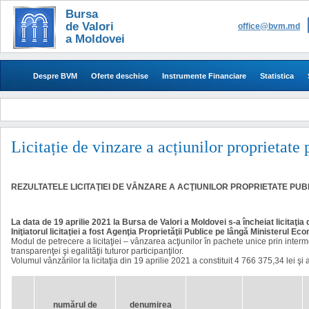
Bursa
de Valori
office@bvm.md
a Moldovei
Despre BVM
Oferte deschise
Instrumente Financiare
Statistica
Licitație de vinzare a acțiunilor proprietate
REZULTATELE LICITAŢIEI DE VÂNZARE A ACŢIUNILOR PROPRIETATE PU
La data de 19 aprilie 2021 la Bursa de Valori a Moldovei s-a încheiat
licitaţia
Iniţiatorul licitaţiei a fost
Agenţia Proprietăţii Publice pe lângă Ministerul Eco
Modul de petrecere a licitaţiei – vânzarea acţiunilor în pachete unice prin intermediul
transparenţei şi egalităţii tuturor participanţilor.
Volumul vânzărilor la licitaţia din 19 aprilie 2021 a constituit 4 766 375,34 lei ş
numărul de
denumirea