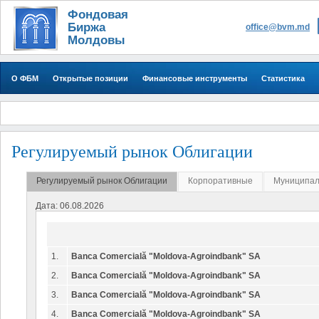
Фондовая
Биржа
office@bvm.md
Молдовы
О ФБМ
Открытые позиции
Финансовые инструменты
Статистика
Регулируемый рынок Облигации
Регулируемый рынок Облигации
Корпоративные
Муниципа
Дата: 06.08.2026
1.
Banca Comercială "Moldova-Agroindbank" SA
2.
Banca Comercială "Moldova-Agroindbank" SA
3.
Banca Comercială "Moldova-Agroindbank" SA
4.
Banca Comercială "Moldova-Agroindbank" SA