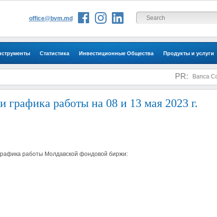
office@bvm.md
нструменты
Статистика
Инвестиционные Общества
Продукты и услуги
Инвесторам
PR:
Banca Come
 графика работы на 08 и 13 мая 2023 г.
а работы Молдавской фондовой биржи: