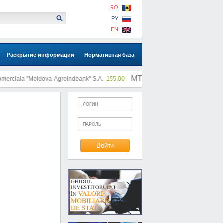
RO
РУ
EN
Раскрытие информации
Нормативная база
MTF: |
rciala "Moldova-Agroindbank" S.A.
155.00
SA "SLI"
0.73