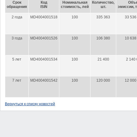
Срок
Код
Номинальная
Количество,
Oбъ
обращения
ISIN
стоимость, лей
шт.
эмиссии,
2 года
MD4004001518
100
335 363
33 536
3 года
MD4004001526
100
106 380
10 638
5 лет
MD4004001534
100
21 400
2 140
7 лет
MD4004001542
100
120 000
12 000
Вернуться к списку новостей