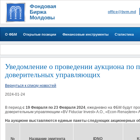
Фондовая
Биржа
office@bvm.md
Молдовы
О ФБМ
Открытые позиции
Финансовые инструменты
Статистика
Уведомление о проведении аукциона по 
доверительных управляющих
Вернуться к списку новостей
2024-01-24
В период 
с 19 Февраля по 23 
Февраля 2024
, ежедневно на ФБМ
будут про
доверительным управляющим «BV Fiduciar Invest» A.O., «Econ-Renaștere» A.O
На аукционе выставляются единые пакеты следующих акционерных о
№
Название эмитента
IDNO
K