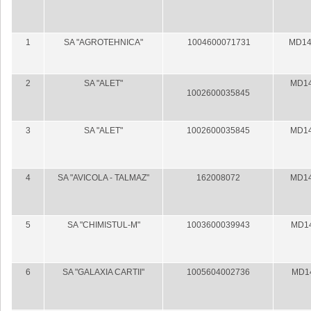
1
SA "AGROTEHNICA"
1004600071731
MD14
2
SA "ALET"
MD14
1002600035845
3
SA "ALET"
1002600035845
MD14
4
SA "AVICOLA - TALMAZ"
162008072
MD14
5
SA "CHIMISTUL-M"
1003600039943
MD1
6
SA "GALAXIA CARTII"
1005604002736
MD1