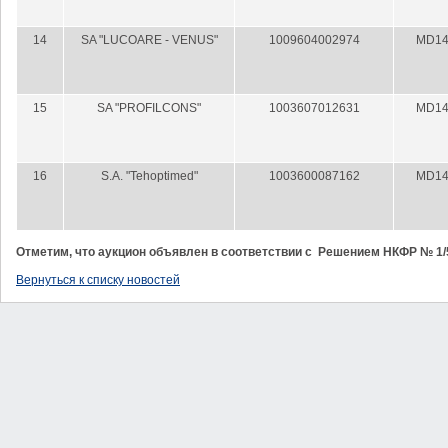
14
SA "LUCOARE - VENUS"
1009604002974
MD14
15
SA "PROFILCONS"
1003607012631
MD14
16
S.A. "Tehoptimed"
1003600087162
MD14
Отметим, что аукцион объявлен в соответствии с Решением НКФР № 1/5
Вернуться к списку новостей