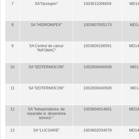
7
SA"Gezegen"
1003611006659
MD14
8
SA "HIDROINPEX"
1003607005170
MD1
9
SA Centrul de calcul
1003600166591
MD14
"INFOMAC"
10
SA "IZOTERMOCON"
1002600040508
MD1
11
SA "IZOTERMOCON"
1002600040508
MD1
12
SA "Intreprinderea de
1003604014601
MD14
reparatie si deservirea
tehnicii "
13
SA "LUCOARE"
1003602034078
MD14