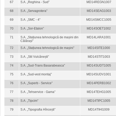
67
S.A. „Reghina - Sud”
MD14REGN1007
68
S.A. „Servagrotera”
MD14SEAG1003
69
S.A. „SMC - 4”
MD14SMCC1005
70
S.A. „Sor-Etalon”
MD14SOET1002
71
S.A. „Stațiunea tehnologică de mașini din
MD14LARA1001
Călărași”
72
S.A. „Stațiunea tehnologică de mașini”
MD14SITE1000
73
S.A. „Stil Vulcănești”
MD14STIT1003
74
S.A. „Sud-Trans Basarabeasca”
MD14SUDT1005
75
S.A. „Sud-vest montaj”
MD14SUDV1001
76
S.A. „Superb - Service”
MD14PERB1002
77
S.A. „Tehservice - Gama”
MD14TEHG1005
78
S.A. „Tipcim”
MD14TIPC1005
79
S.A. „Tipografia Hîncești”
MD14TIHI1009