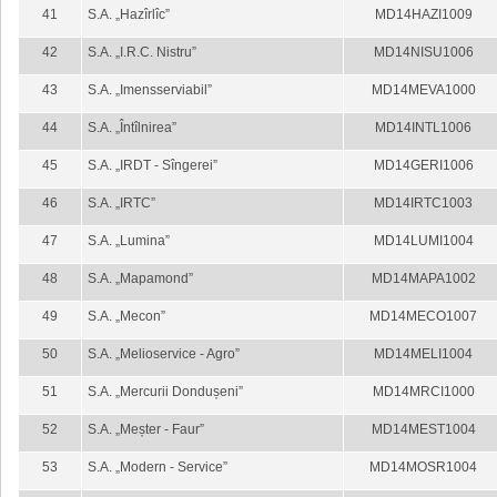
41
S.A. „Hazîrlîc”
MD14HAZI1009
42
S.A. „I.R.C. Nistru”
MD14NISU1006
43
S.A. „Imensserviabil”
MD14MEVA1000
44
S.A. „Întîlnirea”
MD14INTL1006
45
S.A. „IRDT - Sîngerei”
MD14GERI1006
46
S.A. „IRTC”
MD14IRTC1003
47
S.A. „Lumina”
MD14LUMI1004
48
S.A. „Mapamond”
MD14MAPA1002
49
S.A. „Mecon”
MD14MECO1007
50
S.A. „Melioservice - Agro”
MD14MELI1004
51
S.A. „Mercurii Dondușeni”
MD14MRCI1000
52
S.A. „Meșter - Faur”
MD14MEST1004
53
S.A. „Modern - Service”
MD14MOSR1004