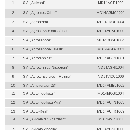
1
S.A. „Activant”
MD14ACTI1002
2
S.A. „Agromec-Orhei”
MD14AGMC1001
3
S.A. „Agropetrol”
MD14TROL1004
4
S.A. „Agroservice din Căinari”
MD14ARSE1000
5
S.A. „Agroservice”
MD14ROSE1004
6
S.A. „Agroservice-Fălești”
MD14AGFA1002
7
S.A. „Agrotehnica”
MD14AGTN1001
8
S.A. „Agrotehnica-Nisporeni”
MD14AGNI1004
9
S.A. „Agrotehservice – Rezina”
MD14VICC1006
10
S.A. „Ameliorator-23”
MD14AMEL1002
11
S.A. „Automobilistul”
MD14MOBI1004
12
S.A. „Automobilistul-Nis”
MD14AUTN1003
13
S.A. „Auto-Real”
MD14AUTR1009
14
S.A. „Avicola din Zgărdești”
MD14AVIZ1001
15
S.A. „Avicola-Abaclia”
MD14ABAC1000