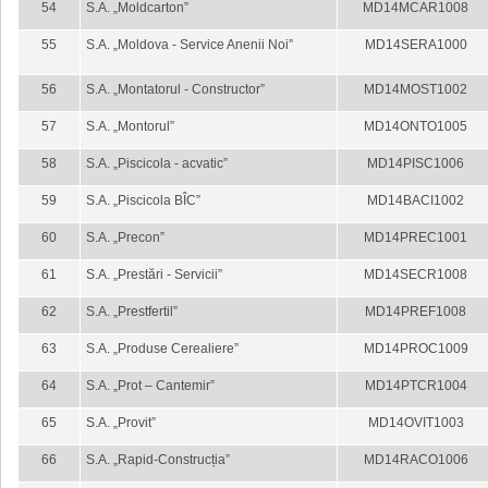
54
S.A. „Moldcarton”
MD14MCAR1008
55
S.A. „Moldova - Service Anenii Noi”
MD14SERA1000
56
S.A. „Montatorul - Constructor”
MD14MOST1002
57
S.A. „Montorul”
MD14ONTO1005
58
S.A. „Piscicola - acvatic”
MD14PISC1006
59
S.A. „Piscicola BÎC”
MD14BACI1002
60
S.A. „Precon”
MD14PREC1001
61
S.A. „Prestări - Servicii”
MD14SECR1008
62
S.A. „Prestfertil”
MD14PREF1008
63
S.A. „Produse Cerealiere”
MD14PROC1009
64
S.A. „Prot – Cantemir”
MD14PTCR1004
65
S.A. „Provit”
MD14OVIT1003
66
S.A. „Rapid-Construcția”
MD14RACO1006