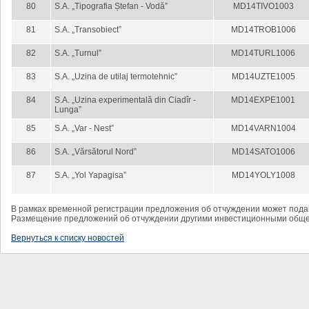
80
S.A. „Tipografia Ștefan - Vodă”
MD14TIVO1003
81
S.A. „Transobiect”
MD14TROB1006
82
S.A. „Turnul”
MD14TURL1006
83
S.A. „Uzina de utilaj termotehnic”
MD14UZTE1005
84
S.A. „Uzina experimentală din Ciadîr -
MD14EXPE1001
Lunga”
85
S.A. „Var - Nest”
MD14VARN1004
86
S.A. „Vărsătorul Nord”
MD14SATO1006
87
S.A. „Yol Yapagisa”
MD14YOLY1008
В рамках временной регистрации предложения об отчуждении может пода
Размещение предложений об отчуждении другими инвестиционными обще
Вернуться к списку новостей