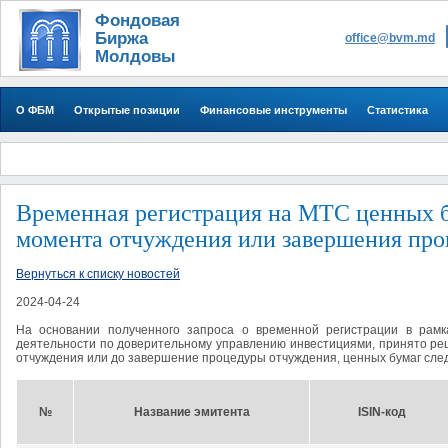
Фондовая
Биржа
office@bvm.md
Молдовы
О ФБМ
Открытые позиции
Финансовые инструменты
Статистика
Временная регистрация на МТС ценных бу
момента отчуждения или завершения пр
Вернуться к списку новостей
2024-04-24
На основании полученного запроса
о временной регистрации в рамк
деятельности по доверительному управлению инвестициями, принято реш
отчуждения или до завершение процедуры отчуждения,
ценных бумаг
сле
№
Название эмитента
ISIN-код