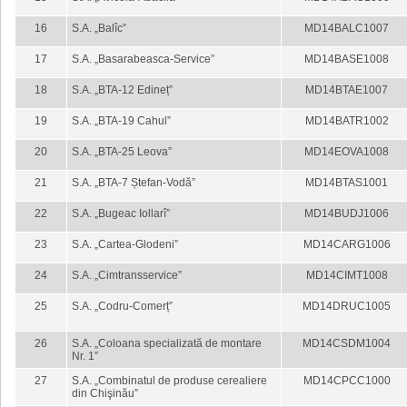
16
S.A. „Balîc”
MD14BALC1007
17
S.A. „Basarabeasca-Service”
MD14BASE1008
18
S.A. „BTA-12 Edineț”
MD14BTAE1007
19
S.A. „BTA-19 Cahul”
MD14BATR1002
20
S.A. „BTA-25 Leova”
MD14EOVA1008
21
S.A. „BTA-7 Ștefan-Vodă”
MD14BTAS1001
22
S.A. „Bugeac Iollarî”
MD14BUDJ1006
23
S.A. „Cartea-Glodeni”
MD14CARG1006
24
S.A. „Cimtransservice”
MD14CIMT1008
25
S.A. „Codru-Comerț”
MD14DRUC1005
26
S.A. „Coloana specializată de montare
MD14CSDM1004
Nr. 1”
27
S.A. „Combinatul de produse cerealiere
MD14CPCC1000
din Chişinău”