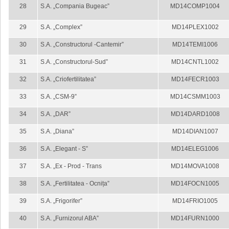
28
S.A. „Compania Bugeac”
MD14COMP1004
29
S.A. „Complex”
MD14PLEX1002
30
S.A. „Constructorul -Cantemir”
MD14TEMI1006
31
S.A. „Constructorul-Sud”
MD14CNTL1002
32
S.A. „Criofertilitatea”
MD14FECR1003
33
S.A. „CSM-9”
MD14CSMM1003
34
S.A. „DAR”
MD14DARD1008
35
S.A. „Diana”
MD14DIAN1007
36
S.A. „Elegant - S”
MD14ELEG1006
37
S.A. „Ex - Prod - Trans
MD14MOVA1008
38
S.A. „Fertilitatea - Ocnița”
MD14FOCN1005
39
S.A. „Frigorifer”
MD14FRIO1005
40
S.A. „Furnizorul ABA”
MD14FURN1000