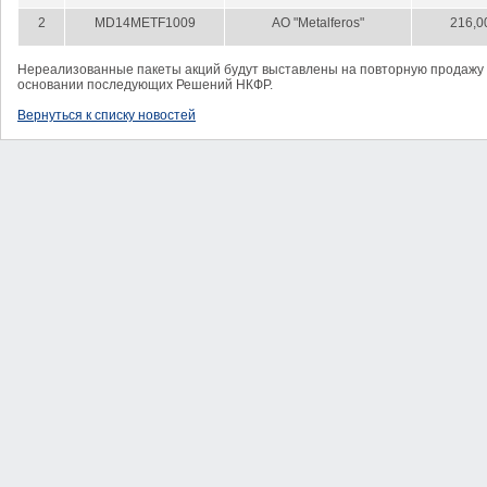
2
MD14METF1009
AO "Metalferos"
216,0
Нереализованные пакеты акций будут выставлены на повторную продажу -
основании последующих Решений НКФР.
Вернуться к списку новостей