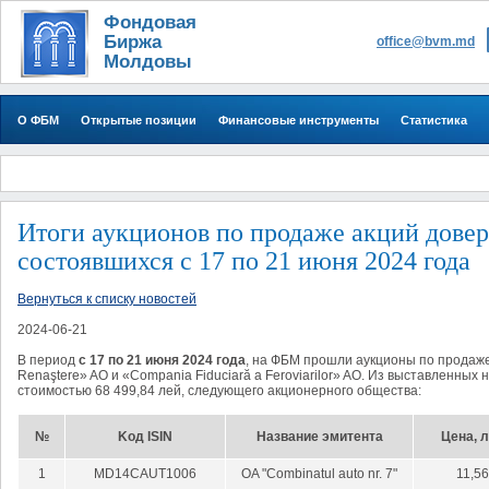
Фондовая
Биржа
office@bvm.md
Молдовы
О ФБМ
Открытые позиции
Финансовые инструменты
Статистика
Итоги аукционов по продаже акций дове
состоявшихся с 17 по 21 июня 2024 года
Вернуться к списку новостей
2024-06-21
В период
с
17 по 21
июня
2024 года
, на ФБМ прошли аукционы по продаже 
Renaştere» AO и «Compania Fiduciară a Feroviarilor» AO. Из выставленных
стоимостью 68 499,84 лей,
следующего акционерного общества
:
№
Kод ISIN
Название эмитента
Цена, 
1
MD14CAUT1006
OA "Combinatul auto nr. 7"
11,56