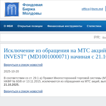
Фондовая
Биржа
office@bvm.md
Молдовы
О ФБМ
Открытые позиции
Финансовые инструменты
Статистика
PR:
Banca
Исключение из обращения на МТС акци
INVEST” (MD1001000071) начиная с 21.1
Вернуться к списку новостей
2025-10-20
В соответствии сo ст. 29.1 а) Правил Многосторонней торговой системы
НКФР № 60/8 от 13.11.2015, исключаются из обращения на MТС акций, в
21.10.2025.
Вернуться к списку новостей