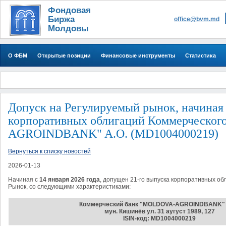
Фондовая
Биржа
office@bvm.md
Молдовы
О ФБМ
Открытые позиции
Финансовые инструменты
Статистика
Допуск на Регулируемый рынок, начиная с
корпоративных облигаций Коммерческо
AGROINDBANK" A.O. (MD1004000219)
Вернуться к списку новостей
2026-01-13
Начиная с
14
января
2026
года
, допущен
21-го
выпускa корпоративных об
Рынок, со следующими характеристиками:
Коммерческий банк "MOLDOVA-AGROINDBANK" 
мун. Кишинёв ул. 31 аугуст 1989, 127
ISIN-код
:
MD
1
004000219