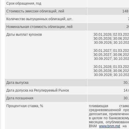
Срок обращения, год
Стоимость эмиссии облигаций, лей
148
Количество выпущенных облигаций, шт.
Номинальная стоимость облигации, лей
2
Даты выплат купонов
30.01.2026; 02.03.202
30.05.2026; 30.06.202
30.09.2026; 30.10.202
30.01.2027; 01.03.202
30.05.2027; 30.06.202
30.09.2027; 30.10.202
30.01.2028; 01.03.202
30.05.2028; 30.06.202
30.09.2028; 30.10.202
Дата выпуска
30.
Дата допуска на Регулируемый Рынок
14.
Дата погашения
30.
Процентная ставка, %
плавающая став
средневзвешенной пр
депозитам, привлечен
в целом по банковскому
месяцев, опубликован
BNM
www.bnm.md
на с