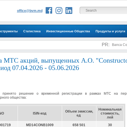
office@bvm.md
нструменты
Статистика
Инвестиционные Общества
Продукты и услуги
Инвесторам
PR:
Banca Comer
а МТС акций, выпущенных A.O. "Constructo
д 07.04.2026 - 05.06.2026
о принято решение о временной регистрации в рамках MTС на пе
рного общества:
Номинальная
Объем эмиссии,
NO
ISIN-код
стоимость,
ед
лей
001719
MD14CONB1009
658 501
30