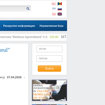
RO
РУ
EN
Раскрытие информации
Нормативная база
MTF: |
ciala "Moldova-Agroindbank" S.A.
155.00
SA "SLI"
0.73
rul"
риод
07.04.2026 -