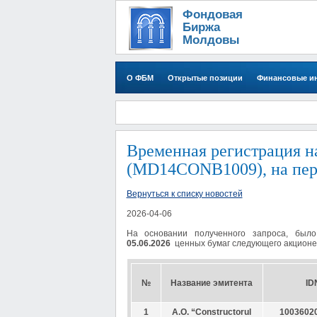
Фондовая
Биржа
Молдовы
О ФБМ
Открытые позиции
Финансовые и
​Временная регистрация н
(MD14CONB1009), на перио
Вернуться к списку новостей
2026-04-06
На основании полученного запроса
, был
05
.06.2026
ценных бумаг следующего акционе
№
Название эмитента
ID
1
A.O. “Constructorul
1003602