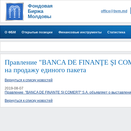
Фондовая
Биржа
office@bvm.md
Молдовы
О ФБМ
Открытые позиции
Финансовые инструменты
Статистика
Правление "BANCA DE FINANŢE ŞI COME
на продажу единого пакета
Вернуться к списку новостей
2019-08-07
Правление "BANCA DE FINANŢE ŞI COMERŢ" S.A. объявляет о выставлени
Вернуться к списку новостей