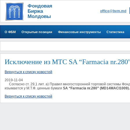
Фондовая
Биржа
office@bvm.md
Молдовы
О ФБМ
Открытые позиции
Финансовые инструменты
Статистика
Исключение из МТС SA “Farmacia nr.280
Вернуться к списку новостей
2019-11-04
Согласно ст. 29,1 лит. а) Правил многосторонней торговой системы Фонд
изымается у М.Т.Ф. ценные бумаги
SA
“Farmacia nr.280”
(MD14MACI1009).
Вернуться к списку новостей