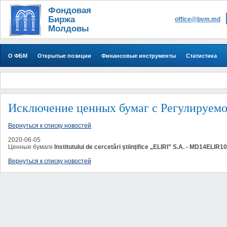
Фондовая
Биржа
office@bvm.md
Молдовы
О ФБМ
Открытые позиции
Финансовые инструменты
Статистика
Исключение ценных бумаг c Регулируемо
Вернуться к списку новостей
2020-06-05
Ценные бумаги
Institutului de cercetări ştiinţifice „ELIRI” S.A. - MD14ELIR
Вернуться к списку новостей