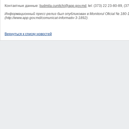
Контактные данные:
liudmila.cunitchi@app.gov.md;
tel: (373) 22 23-80-89, (3
И
нформ
ационн
ый пресс-релиз был опубликован в Monitorul Oficial
№
180-
(http://www.app.gov.md/comunicat-informativ-3-1892).
Вернуться к списку новостей