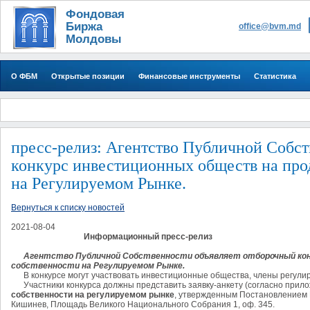
Фондовая
Биржа
office@bvm.md
Молдовы
О ФБМ
Открытые позиции
Финансовые инструменты
Статистика
пресс-релиз: Агентство Публичной Собст
конкурс инвестиционных обществ на про
на Регулируемом Рынке.
Вернуться к списку новостей
2021-08-04
И
нформ
ационный
пресс-релиз
Агентство
П
убличной
С
обственности объявляет отборочный ко
собственности на
Р
егулируемом
Р
ынке.
В конкурсе могут участвовать инвестиционные общества, члены регулир
Участники конкурса должны представить заявку-анкету (согласно прил
собственности на регулируемом рынке
, утвержденным Постановлением 
Кишинев, Площадь Великого Национального Cобрания 1, оф. 345.