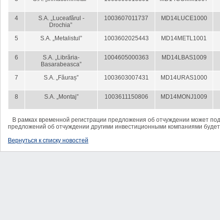
4
S.A. „Luceafărul -
1003607011737
MD14LUCE1000
Drochia”
5
S.A. „Metalistul”
1003602025443
MD14METL1001
6
S.A. „Librăria-
1004605000363
MD14LBAS1009
Basarabeasca”
7
S.A. „Făuraș”
1003603007431
MD14URAS1000
8
S.A. „Montaj”
1003611150806
MD14MONJ1009
В рамках временной регистрации предложения об отчуждении может под
предложений об отчуждении другими инвестиционными компаниями будет
Вернуться к списку новостей