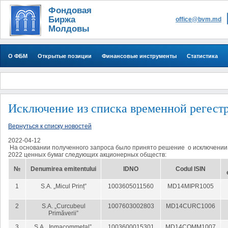
Фондовая
Биржа
office@bvm.md
Молдовы
О ФБМ
Открытые позиции
Финансовые инструменты
Статистика
Исключение из списка временной регестр
Вернуться к списку новостей
2022-04-12
На основании полученного запроса было принято решение о исключении 
2022 ценных бумаг следующих акционерных обществ:
№
Denumirea emitentului
IDNO
Codul ISIN
1
S.A. „Micul Prinț”
1003605011560
MD14MIPR1005
2
S.A. „Curcubeul
1007603002803
MD14CURC1006
Primăverii”
3
S.A. „Inmacommetal”
1003600015301
MD14COMM1007