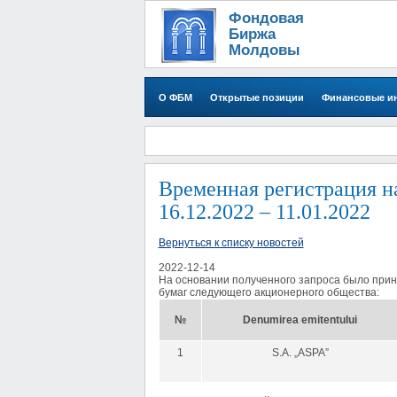
Фондовая
Биржа
Молдовы
О ФБМ
Открытые позиции
Финансовые и
Временная регистрация н
16.12.2022 – 11.01.2022
Вернуться к списку новостей
2022-12-14
На основании полученного запроса было приня
бумаг следующего акционерного общества:
№
Denumirea emitentului
1
S.A. „ASPA”