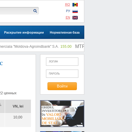
RO
РУ
EN
Раскрытие информации
Нормативная база
MTF: |
iala "Moldova-Agroindbank" S.A.
155.00
SA "SLI"
0.73
с
22
ценных
,
VN, lei
10,00