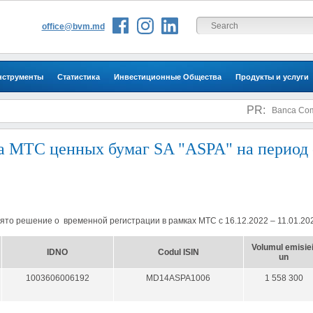
office@bvm.md
нструменты
Статистика
Инвестиционные Общества
Продукты и услуги
Инвесторам
PR:
Banca Comerc
а МТС ценных бумаг SA "ASPA" на период 
то решение о временной регистрации в рамках MTС с 16.12.2022 – 11.01.20
Volumul emisiei
IDNO
Codul ISIN
un
1003606006192
MD14ASPA1006
1 558 300