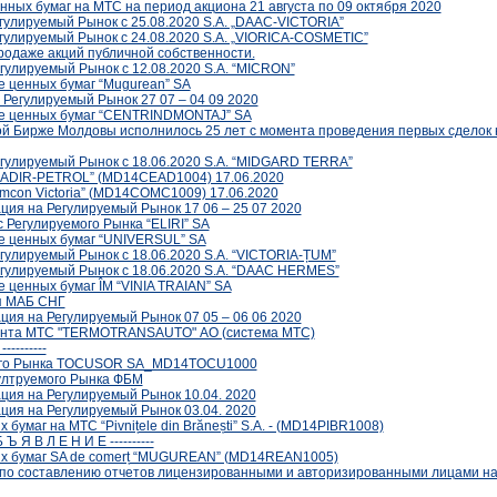
нных бумаг на МТС на период акциона 21 августа по 09 октября 2020
Регулируемый Рынок с 25.08.2020 S.A. „DAAC-VICTORIA”
Регулируемый Рынок с 24.08.2020 S.A. „VIORICA-COSMETIC”
 продаже акций публичной собственности.
егулируемый Рынок с 12.08.2020 S.A. “MICRON”
е ценных бумаг “Mugurean” SA
 Регулируемый Рынок 27 07 – 04 09 2020
ние ценных бумаг “CENTRINDMONTAJ” SA
вой Бирже Молдовы исполнилось 25 лет с момента проведения первых сделок
Регулируемый Рынок с 18.06.2020 S.A. “MIDGARD TERRA”
CEADIR-PETROL” (MD14CEAD1004) 17.06.2020
omcon Victoria” (MD14COMC1009) 17.06.2020
ция на Регулируемый Рынок 17 06 – 25 07 2020
c Регулируемого Рынка “ELIRI” SA
ие ценных бумаг “UNIVERSUL” SA
Регулируемый Рынок с 18.06.2020 S.A. “VICTORIA-ȚUM”
Регулируемый Рынок с 18.06.2020 S.A. “DAAC HERMES”
е ценных бумаг ÎM “VINIA TRAIAN” SA
ия МАБ СНГ
ция на Регулируемый Рынок 07 05 – 06 06 2020
итента МТС "TERMOTRANSAUTO" АО (система МТС)
---------
емого Рынка TOCUSOR SA_MD14TOCU1000
гултруемого Рынка ФБМ
ация на Регулируемый Рынок 10.04. 2020
ация на Регулируемый Рынок 03.04. 2020
бумаг на МТС “Pivnițele din Brănești” S.A. - (MD14PIBR1008)
 Ъ Я В Л Е Н И Е ----------
ных бумаг SA de comerț “MUGUREAN” (MD14REAN1005)
ю по составлению отчетов лицензированными и авторизированными лицами н