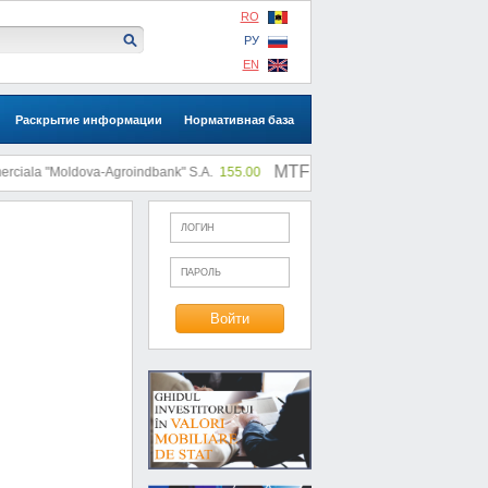
RO
РУ
EN
Раскрытие информации
Нормативная база
MTF: |
ala "Moldova-Agroindbank" S.A.
155.00
SA "SLI"
0.73