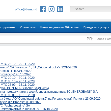
office@bvm.md
нструменты
Статистика
Инвестиционные Общества
Продукты и услуги
Инвесторам
PR:
Banca Comerci
 МТС 23.10 – 20.11. 2020
co”, SA “Investcom” , SA „Crioconstrucția”с 22/10/2020
amica -T” с 23/11/2020
roserving” 20.10.2020
 МТС 20.10 – 30.11. 2020
 МТС 05.10 – 20.11. 2020
 МТС 28.09 – 13.11. 2020
дум - BC "ENERGBANK" SA (9.98%)
и на продажу пакета акций, вновь выпущенных BC „ENERGBANK” S.A.
 МТС 09.09 – 16.10. 2020
ых бумаг AО “Combinatul auto nr.5” на Регулируемый Рынок с 23.09.2020
ițele din Brănești” 08.09.2020
ТС “Alpha Leasing” SA
 Регулируемый Рынок 09 09 – 16 10 2020